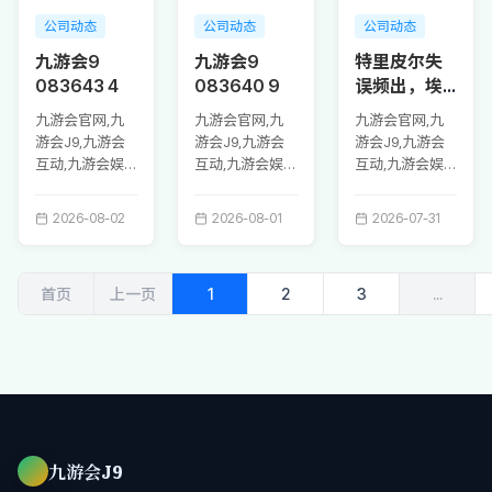
公司动态
公司动态
公司动态
九游会9
九游会9
特里皮尔失
083643 4
083640 9
误频出，埃
弗顿3-0纽卡
九游会官网,九
九游会官网,九
九游会官网,九
斯尔连胜逆
游会J9,九游会
游会J9,九游会
游会J9,九游会
袭，脱离降
互动,九游会娱
互动,九游会娱
互动,九游会娱
级困境
乐,九游会备用,
乐,九游会备用,
乐,九游会备用,
九游会9
九游会9 083640
特里皮尔失误频
2026-08-02
2026-08-01
2026-07-31
083643 4
9
出，埃弗顿3-0
纽卡斯尔连胜逆
袭，脱离降级困
首页
上一页
1
2
3
...
境
九游会J9