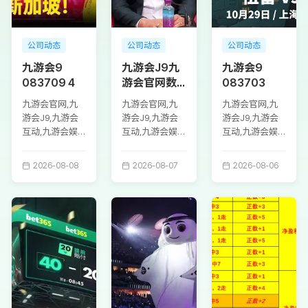
公司动态
公司动态
公司动态
九游会9
九游会J9九
九游会9
083709 4
游会官网数
083703
据冲到9引发
九游会官网,九
九游会官网,九
九游会官网,九
关注
游会J9,九游会
游会J9,九游会
游会J9,九游会
互动,九游会娱
互动,九游会娱
互动,九游会娱
乐,九游会备用,
乐,九游会备用,
乐,九游会备用,
九游会9 083709
九游会J9九游会
九游会9 083703
2026-08-08
2026-08-07
2026-08-06
4
官网数据冲到9
引发关注