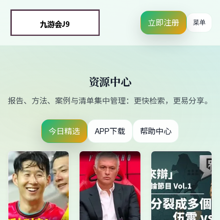
立即注册
菜单
资源中心
报告、方法、案例与清单集中管理：更快检索，更易分享。
今日精选
APP下载
帮助中心