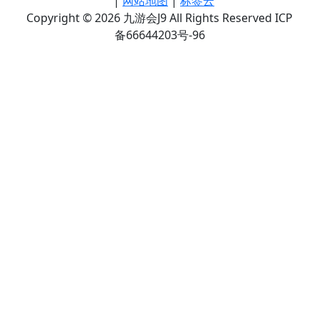
|
网站地图
|
标签云
Copyright © 2026 九游会J9 All Rights Reserved ICP
备66644203号-96