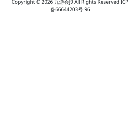
Copyright © 2026 九游会J9 All Rights Reserved ICP
备66644203号-96