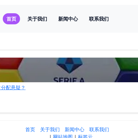
首页
关于我们
新闻中心
联系我们
益分配悬疑？
首页
关于我们
新闻中心
联系我们
|
网站地图
|
标签云