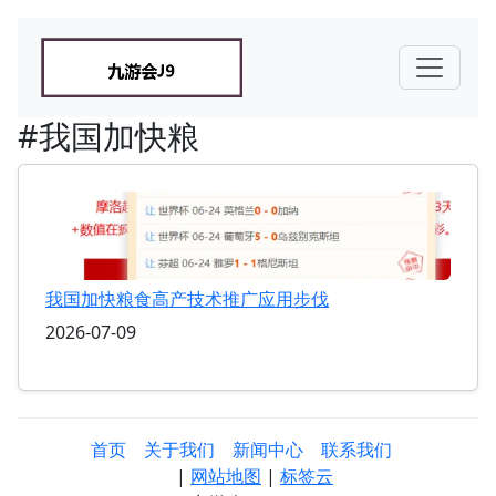
#我国加快粮
我国加快粮食高产技术推广应用步伐
2026-07-09
首页
关于我们
新闻中心
联系我们
|
网站地图
|
标签云