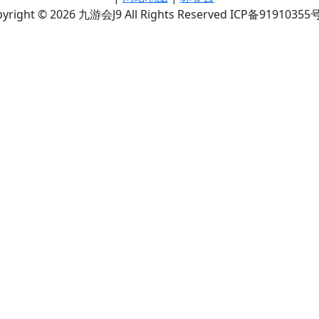
yright © 2026 九游会J9 All Rights Reserved ICP备91910355