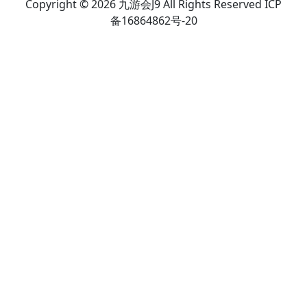
Copyright © 2026 九游会J9 All Rights Reserved ICP
备16864862号-20