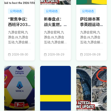
公司动态
公司动态
公司动态
“聚焦争议：
新春盘点：
萨拉赫本赛
西班牙2030
战火重燃，
季英超运动
年世界杯选
新春争霸
战制造机会
九游会官网,九
九游会官网,九
九游会官网,九
址问题备受
数领跑，独
游会J9,九游会
游会J9,九游会
游会J9,九游会
瞩目”
占五大联赛
互动,九游会娱
互动,九游会娱
互动,九游会娱
球员之首。
乐,九游会备用,
乐,九游会备用,
乐,九游会备用,
“聚焦争议：西
新春盘点：战火
萨拉赫本赛季英
2026-06-30
2026-06-29
2026-06-28
班牙2030年世
重燃，新春争霸
超运动战制造机
界杯选址问题备
会数领跑，独占
受瞩目”
五大联赛球员之
首。