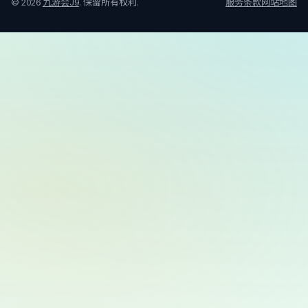
© 2026
九游会J9
. 保留所有权利.
服务条款
网站地图