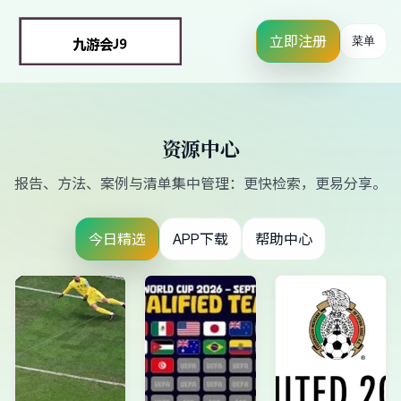
立即注册
菜单
资源中心
报告、方法、案例与清单集中管理：更快检索，更易分享。
今日精选
APP下载
帮助中心