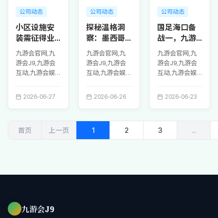
公司动态
公司动态
公司动态
小区设施安
探秘温格洞
国足海口备
装需征得业
察：墨西哥
战一，九游
主同意？广
队有望变世
会备用，
九游会官网,九
九游会官网,九
九游会官网,九
告收益分配
界杯潜藏黑
月，重点提
游会J9,九游会
游会J9,九游会
游会J9,九游会
悬疑？
马，决战关
升定位球防
互动,九游会娱
互动,九游会娱
互动,九游会娱
头需克服心
守技能
乐,九游会备用,
乐,九游会备用,
乐,九游会备用,
理难关！
小区设施安装需
探秘温格洞察：
国足海口备战
2026-06-27
2026-06-26
2026-06-23
征得业主同意？
墨西哥队有望变
一，九游会备
广告收益分配悬
世界杯潜藏黑
用，月，重点提
疑？
马，决战关头需
升定位球防守技
首页
上一页
1
2
3
...
克服心...
能
九游会J9