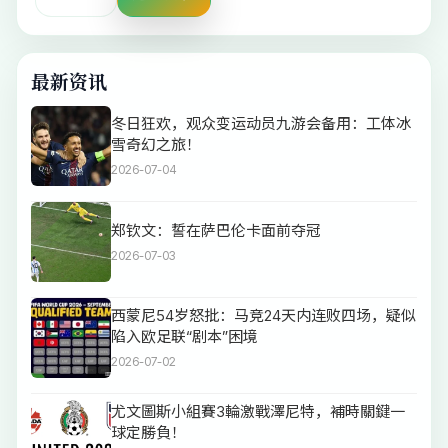
最新资讯
冬日狂欢，观众变运动员九游会备用：工体冰
雪奇幻之旅！
2026-07-04
郑钦文：誓在萨巴伦卡面前夺冠
2026-07-03
西蒙尼54岁怒批：马竞24天内连败四场，疑似
陷入欧足联“剧本”困境
2026-07-02
尤文圖斯小組賽3輪激戰澤尼特，補時關鍵一
球定勝負！