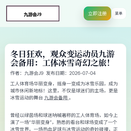
立即注册
菜单
冬日狂欢，观众变运动员九游
会备用：工体冰雪奇幻之旅！
作者：九游会J9 发布日期：2026-07-04
工人体育场华丽变身，摇身一变成为冰雪乐园，成为
城市休闲新地标！这里，不仅是球迷们的主场，更是
冰雪运动的舞台
九游会备用
。
曾经以绿茵场和球迷呐喊著称的工人体育场，如今上
演了一场“华丽变身”，熟悉的看台和球场变成了一个
冰雪世界。一场热血足球与冰雪运动的奇妙碰撞，正