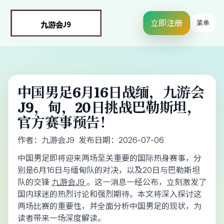
立即注册
菜单
中国男足6月16日战缅，九游会
J9，甸，20日挑战巴勒斯坦，
官方赛事预告！
作者：九游会J9 发布日期：2026-07-06
中国男足即将迎来两场至关重要的国际热身赛事，分
别是6月16日与缅甸队的对决，以及20日与巴勒斯坦
队的交锋
九游会J9
。这一消息一经公布，立刻激发了
国内球迷的热烈讨论和强烈期待。本文将深入探讨这
两场比赛的重要性，并全面分析中国男足的现状，为
读者带来一场深度解读。