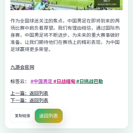
作为全国球迷关注的焦点，中国男足在即将到来的两
场比赛中肩负着厚望。我们有理由相信，通过国际热
身赛，中国男足将不断进步，为未来的重大赛事做好
准备。让我们期待他们在赛场上的精彩表现，为中国
足球赢得更多荣誉。
九游会官网
标签云：
#中国男足
#日战缅甸
#日挑战巴勒
上一篇：返回列表
下一篇：返回列表
返回列表
复制链接