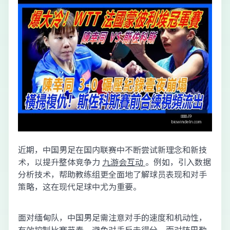
近期，中国男足在国内联赛中不断尝试新理念和新技
术，以提升整体竞争力
九游会互动
。例如，引入数据
分析技术，帮助教练组更全面地了解球员表现和对手
策略，这在现代足球中尤为重要。
面对缅甸队，中国男足需注意对手的速度和机动性，
有效控制比赛节奏，避免对手反击得分。而对阵巴勒