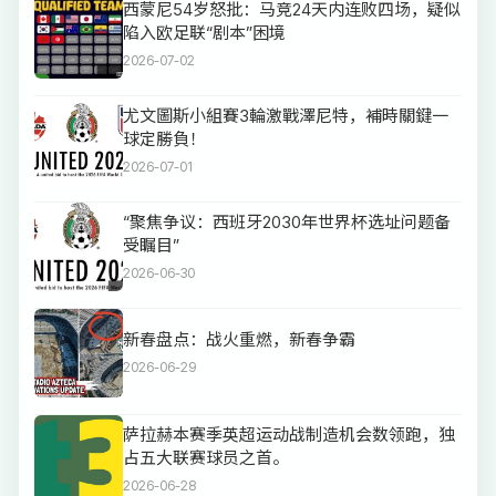
西蒙尼54岁怒批：马竞24天内连败四场，疑似
陷入欧足联“剧本”困境
2026-07-02
尤文圖斯小組賽3輪激戰澤尼特，補時關鍵一
球定勝負！
2026-07-01
“聚焦争议：西班牙2030年世界杯选址问题备
受瞩目”
2026-06-30
新春盘点：战火重燃，新春争霸
2026-06-29
萨拉赫本赛季英超运动战制造机会数领跑，独
占五大联赛球员之首。
2026-06-28