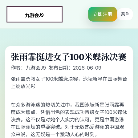
立即注册
菜单
张雨霏挺进女子100米蝶泳决赛
作者：九游会J9 发布日期：2026-06-09
张雨霏勇闯女子100米蝶泳决赛，泳坛新星在国际舞台
上绽放光彩
在众多游泳迷的热切关注中，我国泳坛新星张雨霏再
度成为焦点，凭借出色的表现成功晋级女子100米蝶泳
决赛。这不仅是对她个人实力的认可，更是中国游泳
在国际泳坛的重要突破。对于无数热爱游泳的中国观
众来说，这无疑是一个激动人心的时刻。