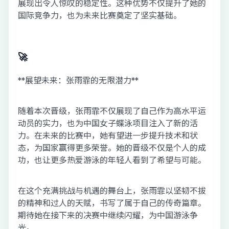
展现出令人惊叹的稳定性。这种优势不仅提升了她的
国际竞争力，也为未来比赛奠定了坚实基础。
🚀
**展望未来：张雨霏的无限潜力**
随着本次晋级，张雨霏不仅展现了自己作为高水平运
动员的实力，也为中国女子蝶泳项目注入了新的活
力。在未来的比赛中，她有望进一步提升技术和状
态，为国家赢得更多荣誉。她的晋级不仅是个人的成
功，也让更多热爱游泳的年轻人看到了希望与可能。
在这个充满挑战与机遇的舞台上，张雨霏以坚韧不拔
的精神和过人的天赋，书写了属于自己的传奇篇章。
期待她在接下来的决赛中继续闪耀，为中国游泳争
光。