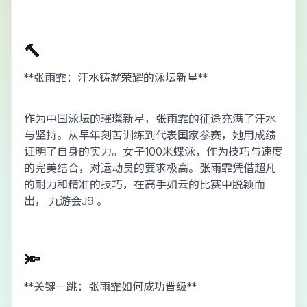
🔨
**张雨霏：汗水铸就荣耀的泳坛新星**
作为中国泳坛的璀璨新星，张雨霏的征途充满了汗水
与坚持。从早年刻苦训练到代表国家参赛，她用成绩
证明了自身的实力。女子100米蝶泳，作为技巧与速度
的完美结合，对运动员的要求极高。张雨霏凭借超凡
的耐力和精准的技巧，在高手如云的比赛中脱颖而
出，
九游会J9
。
🔦
**关键一跳：张雨霏如何成功晋级**