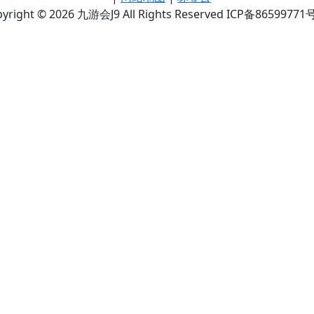
yright © 2026 九游会J9 All Rights Reserved ICP备86599771