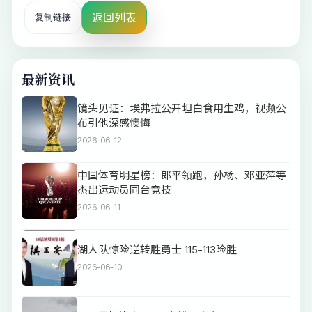
返回列表
复制链接
最新资讯
镜头见证：埃弗拉公开坦白食用生鸡，视频公
布引他深感懊悔
2026-06-12
中国体育明星榜：郎平领跑，孙杨、邓亚萍等
杰出运动员同台竞技
2026-06-11
湖人队惊险逆转胜勇士 115-113险胜
2026-06-10