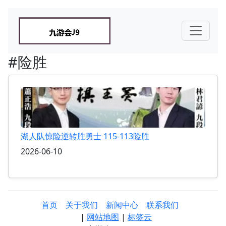
#险胜
湖人队惊险逆转胜勇士 115-113险胜
2026-06-10
首页
关于我们
新闻中心
联系我们
|
网站地图
|
标签云