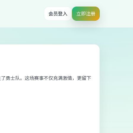
会员登入
立即注册
战胜了勇士队。这场赛事不仅充满激情，更留下