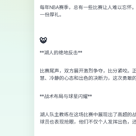
每年NBA赛季，总有一些比赛让人难以忘怀
一份厚礼。
🐯
**湖人的绝地反击**
比赛尾声，双方展开激烈争夺，比分紧咬。
慧、冷静的心态和出色的决断力，这次勇敢
**战术布局与球星闪耀**
湖人队主教练在这场比赛中展现出了高超的
球员也表现抢眼，他们不仅个人发挥出色，