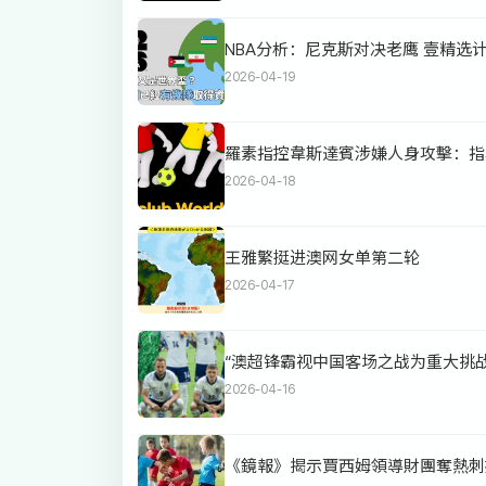
NBA分析：尼克斯对决老鹰 壹精选
2026-04-19
羅素指控韋斯達賓涉嫌人身攻擊：指
2026-04-18
王雅繁挺进澳网女单第二轮
2026-04-17
“澳超锋霸视中国客场之战为重大挑
2026-04-16
《鏡報》揭示賈西姆領導財團奪熱刺