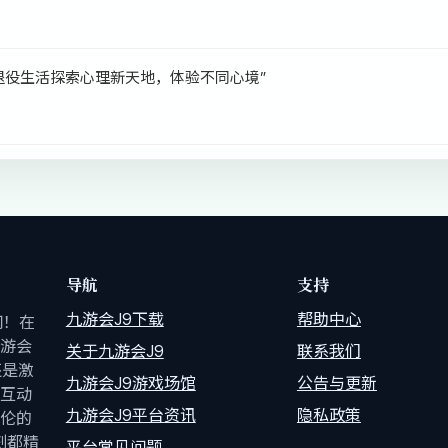
退役生活探索心理新天地，体验不同心境”
导航
支持
九游会J9下载
帮助中心
网！在
游会
关于九游会J9
联系我们
还是激
九游会J9游戏场馆
公告与更新
互动
九游会J9平台资讯
隐私政策
伦的
刻都精
平台常见问题