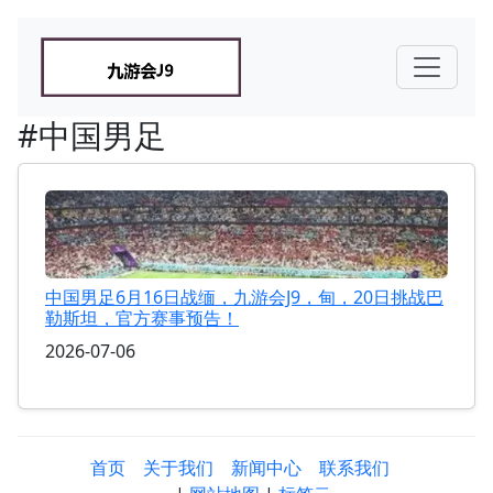
#中国男足
中国男足6月16日战缅，九游会J9，甸，20日挑战巴
勒斯坦，官方赛事预告！
2026-07-06
首页
关于我们
新闻中心
联系我们