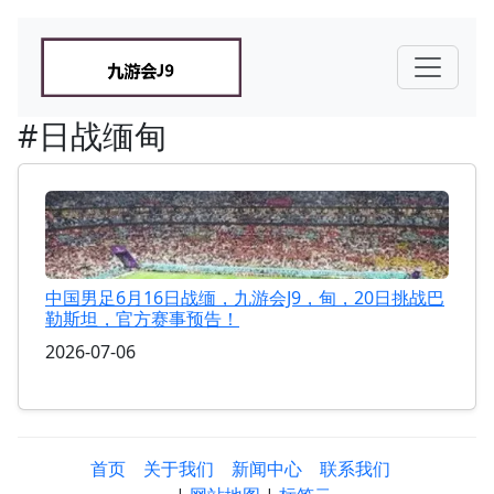
#日战缅甸
中国男足6月16日战缅，九游会J9，甸，20日挑战巴
勒斯坦，官方赛事预告！
2026-07-06
首页
关于我们
新闻中心
联系我们