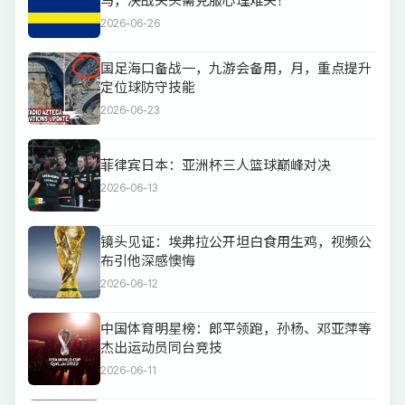
马，决战关头需克服心理难关！
2026-06-26
国足海口备战一，九游会备用，月，重点提升
定位球防守技能
2026-06-23
菲律宾日本：亚洲杯三人篮球巅峰对决
2026-06-13
镜头见证：埃弗拉公开坦白食用生鸡，视频公
布引他深感懊悔
2026-06-12
中国体育明星榜：郎平领跑，孙杨、邓亚萍等
杰出运动员同台竞技
2026-06-11